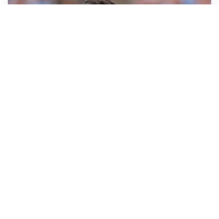
IL NOME NUOVO
Napoli, Musso resta un’opzione per la porta
TITOLARE IN CAMPIONATO
Inter, tocca a Pio Esposito: Chivu gli affida l’attacco
LE PAROLE
Spalletti prepara la Juve: “Con l’Inter servirà essere
squadra”
LONTANO DALL'ITALIA