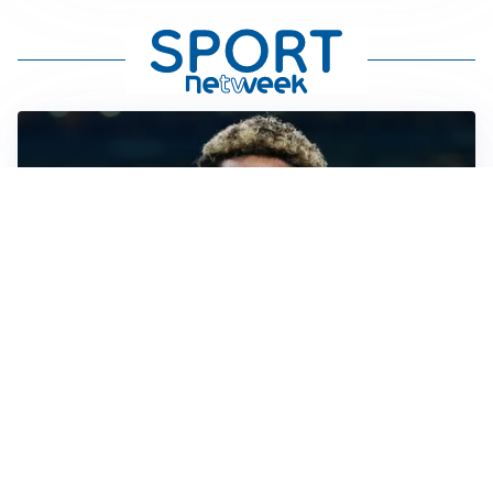
MERCATO JUVE
La Juventus vuole Suzuki, ma il Psg è avanti