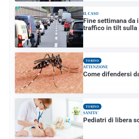
IL CASO
Fine settimana da i
traffico in tilt sull
TORINO
ATTENZIONE
Come difendersi da
TORINO
SANITA'
Pediatri di libera s