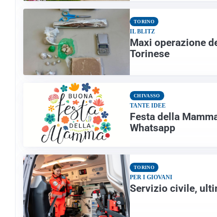
TORINO
IL BLITZ
Maxi operazione dell
Torinese
CHIVASSO
TANTE IDEE
Festa della Mamma 2
Whatsapp
TORINO
PER I GIOVANI
Servizio civile, ul