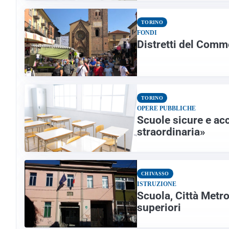
TORINO
FONDI
Distretti del Comme
TORINO
OPERE PUBBLICHE
Scuole sicure e acc
straordinaria»
CHIVASSO
ISTRUZIONE
Scuola, Città Metr
superiori