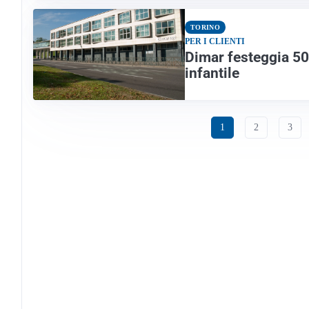
TORINO
PER I CLIENTI
Dimar festeggia 50 
infantile
1
2
3