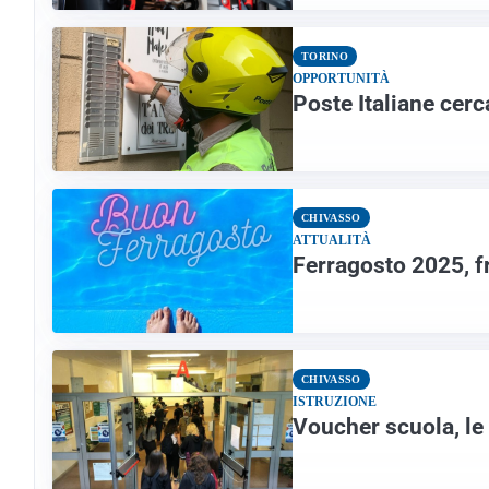
TORINO
OPPORTUNITÀ
Poste Italiane cerc
CHIVASSO
ATTUALITÀ
Ferragosto 2025, f
CHIVASSO
ISTRUZIONE
Voucher scuola, le 