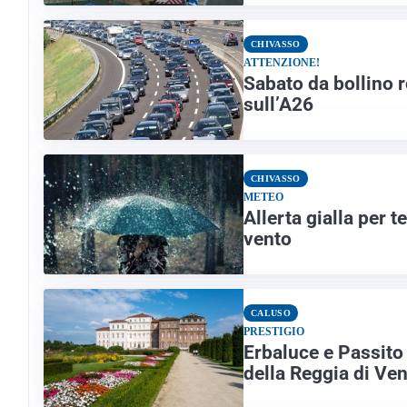
CHIVASSO
ATTENZIONE!
Sabato da bollino r
sull’A26
CHIVASSO
METEO
Allerta gialla per t
vento
CALUSO
PRESTIGIO
Erbaluce e Passito 
della Reggia di Ven