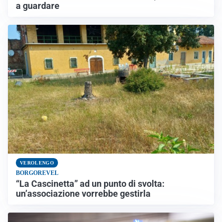
a guardare
VEROLENGO
BORGOREVEL
“La Cascinetta” ad un punto di svolta:
un’associazione vorrebbe gestirla