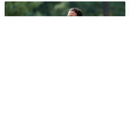
LE PAROLE
Milan, Amorim: “Sapevamo delle difficoltà, faremo
delle scelte”
LE PAROLE
Juventus, Spalletti soddisfatto: “I nuovi? Li ho visti
molto bene”
AMICHEVOLI