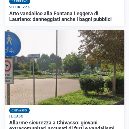
LAURIANO
SICUREZZA
Atto vandalico alla Fontana Leggera di
Lauriano: danneggiati anche i bagni pubblici
CHIVASSO
IL CASO
Allarme sicurezza a Chivasso: giovani
extracomunitari accusati di furti e vandalismi