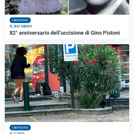
CHIVASSO
IL RICORDO
82° anniversario dell’uccisione di Gino Pistoni
CHIVASSO
IL CASO