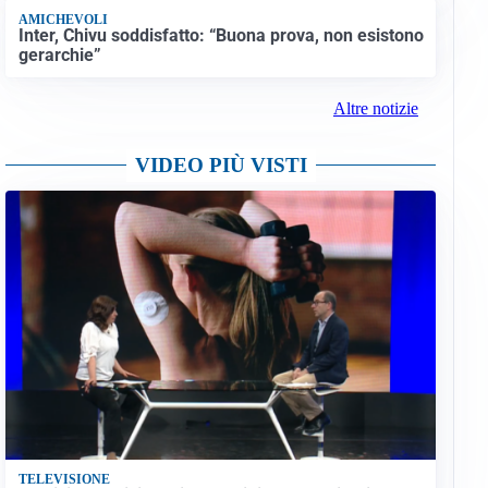
AMICHEVOLI
Inter, Chivu soddisfatto: “Buona prova, non esistono
gerarchie”
Altre notizie
VIDEO PIÙ VISTI
TELEVISIONE