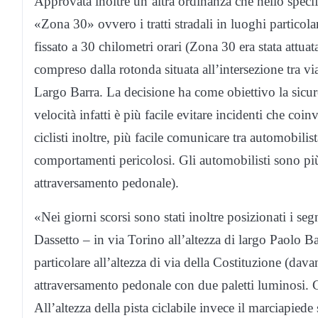
Approvata inoltre un’altra ordinanza che nello speci
«Zona 30» ovvero i tratti stradali in luoghi particola
fissato a 30 chilometri orari (Zona 30 era stata attu
compreso dalla rotonda situata all’intersezione tra v
Largo Barra. La decisione ha come obiettivo la sicur
velocità infatti è più facile evitare incidenti che coi
ciclisti inoltre, più facile comunicare tra automobilis
comportamenti pericolosi. Gli automobilisti sono più
attraversamento pedonale).
«Nei giorni scorsi sono stati inoltre posizionati i segn
Dassetto – in via Torino all’altezza di largo Paolo Bar
particolare all’altezza di via della Costituzione (dava
attraversamento pedonale con due paletti luminosi. C
All’altezza della pista ciclabile invece il marciapiede 