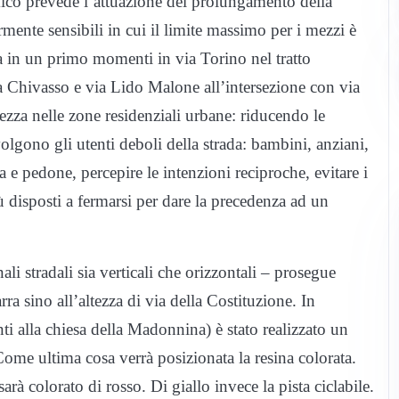
fico prevede l’attuazione del prolungamento della
rmente sensibili in cui il limite massimo per i mezzi è
ata in un primo momenti in via Torino nel tratto
ia Chivasso e via Lido Malone all’intersezione con via
ezza nelle zone residenziali urbane: riducendo le
nvolgono gli utenti deboli della strada: bambini, anziani,
ta e pedone, percepire le intenzioni reciproche, evitare i
 disposti a fermarsi per dare la precedenza ad un
ali stradali sia verticali che orizzontali – prosegue
ra sino all’altezza di via della Costituzione. In
nti alla chiesa della Madonnina) è stato realizzato un
ome ultima cosa verrà posizionata la resina colorata.
sarà colorato di rosso. Di giallo invece la pista ciclabile.