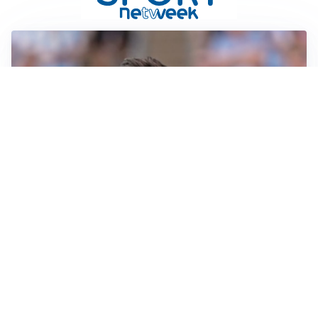
IL NOME NUOVO
Napoli, Musso resta un’opzione per la porta
TITOLARE IN CAMPIONATO
Inter, tocca a Pio Esposito: Chivu gli affida l’attacco
LE PAROLE