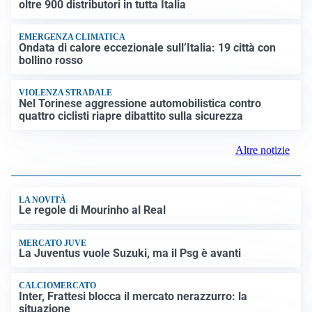
NUOVO INGRESSO DI MASSA?
Ceuta, i servizi segreti temono una seconda ondata.
Schengen sospeso fino a Ferragosto
FIAMME GIALLE
Carburanti e prezzi irregolari: pioggia di sanzioni per
oltre 900 distributori in tutta Italia
EMERGENZA CLIMATICA
Ondata di calore eccezionale sull’Italia: 19 città con
bollino rosso
VIOLENZA STRADALE
Nel Torinese aggressione automobilistica contro