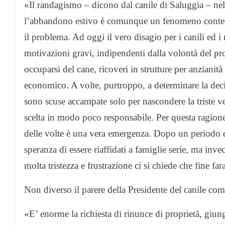
«Il randagismo – dicono dal canile di Saluggia – nell
l’abbandono estivo è comunque un fenomeno contenut
il problema. Ad oggi il vero disagio per i canili ed i
motivazioni gravi, indipendenti dalla volontà del pro
occuparsi del cane, ricoveri in strutture per anzianità
economico. A volte, purtroppo, a determinare la dec
sono scuse accampate solo per nascondere la triste ver
scelta in modo poco responsabile. Per questa ragione l
delle volte è una vera emergenza. Dopo un periodo di 
speranza di essere riaffidati a famiglie serie, ma in
molta tristezza e frustrazione ci si chiede che fine fa
Non diverso il parere della Presidente del canile com
«E’ enorme la richiesta di rinunce di proprietà, giun