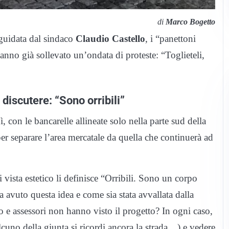
di
Marco Bogetto
guidata dal sindaco
Claudio Castello
, i “panettoni
hanno già sollevato un’ondata di proteste: “Toglieteli,
 discutere: “Sono orribili”
 con le bancarelle allineate solo nella parte sud della
per separare l’area mercatale da quella che continuerà ad
i vista estetico li definisce “Orribili. Sono un corpo
a avuto questa idea e come sia stata avvallata dalla
co e assessori non hanno visto il progetto? In ogni caso,
uno della giunta si ricordi ancora la strada…) e vedere