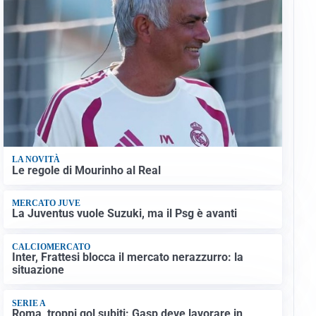
LA NOVITÀ
Le regole di Mourinho al Real
MERCATO JUVE
La Juventus vuole Suzuki, ma il Psg è avanti
CALCIOMERCATO
Inter, Frattesi blocca il mercato nerazzurro: la
situazione
SERIE A
Roma, troppi gol subiti: Gasp deve lavorare in