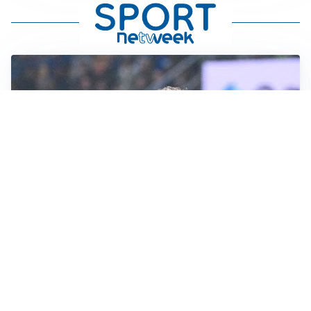
L'INTRIGO
Frattesi-Juve, il mercato resta un gioco di incastri
IL FAVORITO
Inter, Diaby è ora il favorito per la fascia destra