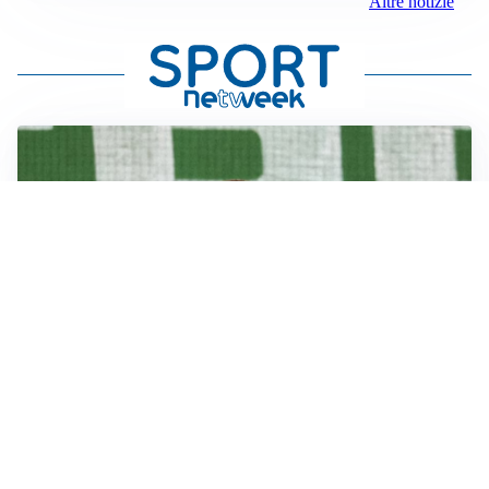
Altre notizie
L'OPPORTUNITÀ
Juventus, occasione Trubin: il Benfica apre alla
cessione?