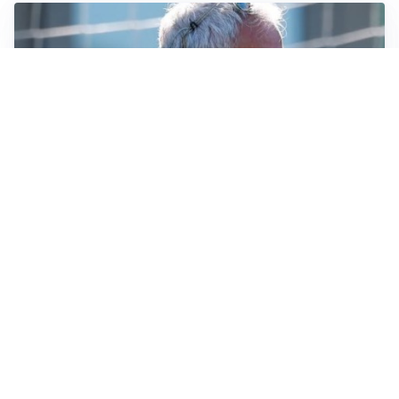
LA NOVITÀ
Le regole di Mourinho al Real
MERCATO JUVE
La Juventus vuole Suzuki, ma il Psg è avanti
CALCIOMERCATO
Inter, Frattesi blocca il mercato nerazzurro: la
situazione