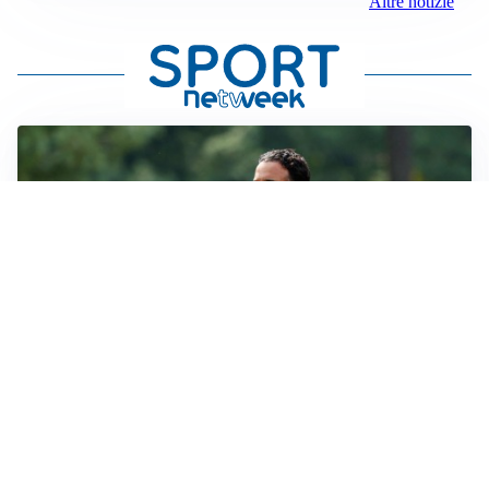
Altre notizie
LE PAROLE
Milan, Amorim: “Sapevamo delle difficoltà, faremo
delle scelte”