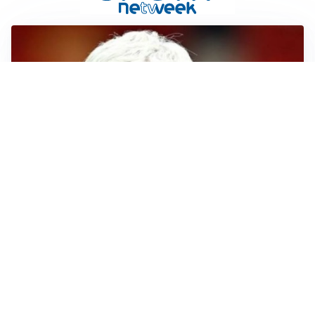
SERIE A
Roma, troppi gol subiti: Gasp deve lavorare in difesa
SERIE A
Milan, quanto lavoro per Amorim: il campo parla
chiaro