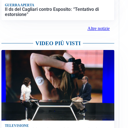
GUERRA APERTA
Il ds del Cagliari contro Esposito: “Tentativo di
estorsione”
Altre notizie
VIDEO PIÙ VISTI
TELEVISIONE