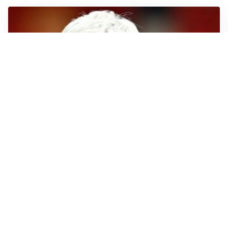
SERIE A
Roma, troppi gol subiti: Gasp deve lavorare in difesa
SERIE A
Milan, quanto lavoro per Amorim: il campo parla
chiaro
LE PAROLE
Milan, Amorim: “Sapevamo delle difficoltà, faremo