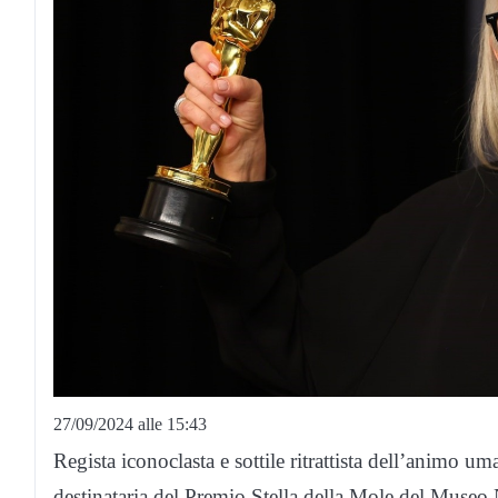
27/09/2024 alle 15:43
Regista iconoclasta e sottile ritrattista dell’animo 
destinataria del Premio Stella della Mole del Museo