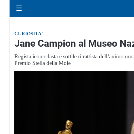
☰
CURIOSITA'
Jane Campion al Museo Naz
Regista iconoclasta e sottile ritrattista dell’animo um
Premio Stella della Mole