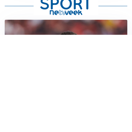
AFFARE IN CHIUSURA
Barcellona, colpo Rodri: battuto il Real Madrid
MOTIVATO
Douglas Luiz dice no all’Everton e punta sulla
Juventus