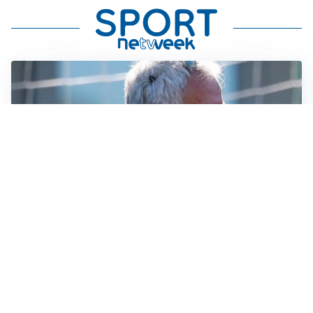
LA NOVITÀ
Le regole di Mourinho al Real
MERCATO JUVE
La Juventus vuole Suzuki, ma il Psg è avanti