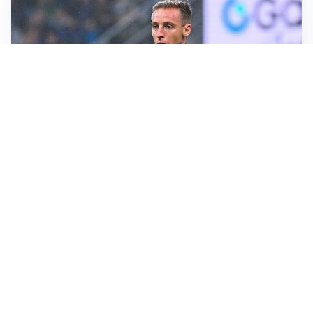
L'INTRIGO
Frattesi-Juve, il mercato resta un gioco di incastri
IL FAVORITO
Inter, Diaby è ora il favorito per la fascia destra
PUNTE IN MOVIMENTO
Effetto domino in attacco: Bologna, Fiorentina e
Parma si muovono
LE PAROLE
Jashari cambia pagina: “Con Amorim aria nuova al