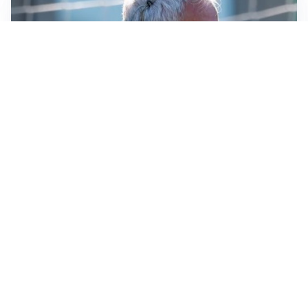
LA NOVITÀ
Le regole di Mourinho al Real
MERCATO JUVE
La Juventus vuole Suzuki, ma il Psg è avanti
CALCIOMERCATO
Inter, Frattesi blocca il mercato nerazzurro: la
situazione