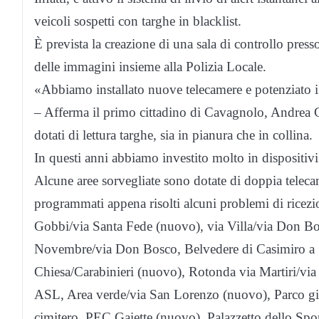
veicoli sospetti con targhe in blacklist.
È prevista la creazione di una sala di controllo pres
delle immagini insieme alla Polizia Locale.
«Abbiamo installato nuove telecamere e potenziato i s
– Afferma il primo cittadino di Cavagnolo, Andrea Ga
dotati di lettura targhe, sia in pianura che in collina.
In questi anni abbiamo investito molto in dispositivi
Alcune aree sorvegliate sono dotate di doppia teleca
programmati appena risolti alcuni problemi di ricezi
Gobbi/via Santa Fede (nuovo), via Villa/via Don Bo
Novembre/via Don Bosco, Belvedere di Casimiro a S
Chiesa/Carabinieri (nuovo), Rotonda via Martiri/v
ASL, Area verde/via San Lorenzo (nuovo), Parco gioc
cimitero, PEC Gaiette (nuovo), Palazzetto dello Spo