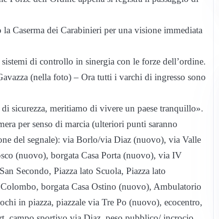
so la Caserma dei Carabinieri per una visione immediata
istemi di controllo in sinergia con le forze dell’ordine.
vazza (nella foto) – Ora tutti i varchi di ingresso sono
 di sicurezza, meritiamo di vivere un paese tranquillo».
mera per senso di marcia (ulteriori punti saranno
one del segnale): via Borlo/via Diaz (nuovo), via Valle
sco (nuovo), borgata Casa Porta (nuovo), via IV
an Secondo, Piazza lato Scuola, Piazza lato
ia Colombo, borgata Casa Ostino (nuovo), Ambulatorio
hi in piazza, piazzale via Tre Po (nuovo), ecocentro,
rt, campo sportivo via Diaz, peso pubblico/ incrocio