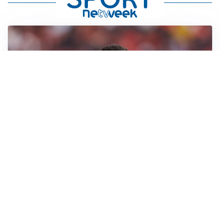
AFFARE IN CHIUSURA
Barcellona, colpo Rodri: battuto il Real Madrid
MOTIVATO
Douglas Luiz dice no all’Everton e punta sulla
Juventus