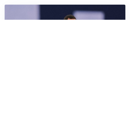
CALCIOMERCATO
Milan, ufficiale la risoluzione di Bennacer: il
comunicato
AMICHEVOLI
Milan, altro test per Amorim: le possibili scelte per il
Chelsea