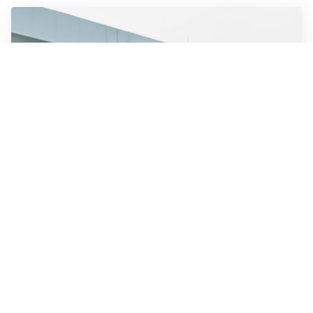
OBIETTIVO CHE SI ALLONTANA
Inter-Romero, l’Atletico accelera: i nerazzurri restano
in attesa
L'OPPORTUNITÀ
Juventus, occasione Trubin: il Benfica apre alla
cessione?
LE PAROLE