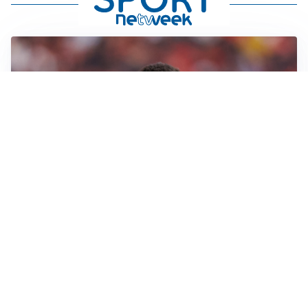
AFFARE IN CHIUSURA
Barcellona, colpo Rodri: battuto il Real Madrid
MOTIVATO
Douglas Luiz dice no all’Everton e punta sulla
Juventus