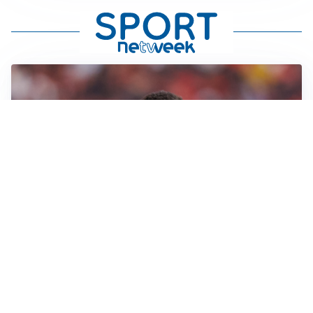
AFFARE IN CHIUSURA
Barcellona, colpo Rodri: battuto il Real Madrid
MOTIVATO
Douglas Luiz dice no all’Everton e punta sulla