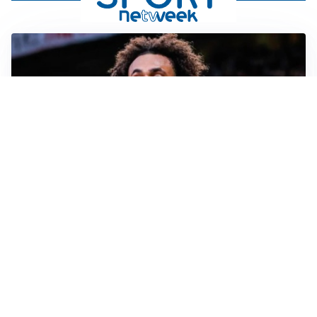
JUVENTUS
Juve, vendere per comprare: Spalletti aspetta nuovi
rinforzi
INTER
Inter, Diaby e Jones sempre in cima alla lista di Chivu