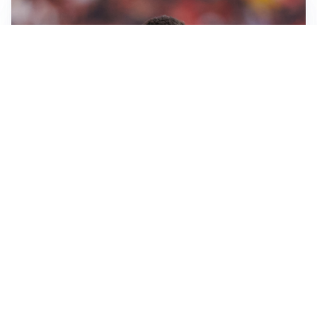
AFFARE IN CHIUSURA
Barcellona, colpo Rodri: battuto il Real Madrid
MOTIVATO
Douglas Luiz dice no all’Everton e punta sulla
Juventus
RIENTRO A RILENTO
Alcaraz, US Open lontano: la corsa contro il tempo
continua