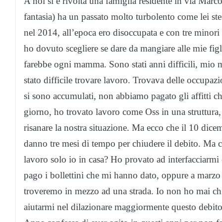
A noi si è rivolta una famiglia residente in via M
fantasia) ha un passato molto turbolento come lei ste
nel 2014, all’epoca ero disoccupata e con tre minori 
ho dovuto scegliere se dare da mangiare alle mie figl
farebbe ogni mamma. Sono stati anni difficili, mio m
stato difficile trovare lavoro. Trovava delle occupazio
si sono accumulati, non abbiamo pagato gli affitti
giorno, ho trovato lavoro come Oss in una struttura,
risanare la nostra situazione. Ma ecco che il 10 dic
danno tre mesi di tempo per chiudere il debito. Ma co
lavoro solo io in casa? Ho provato ad interfacciarmi
pago i bollettini che mi hanno dato, oppure a marzo d
troveremo in mezzo ad una strada. Io non ho mai ch
aiutarmi nel dilazionare maggiormente questo debit