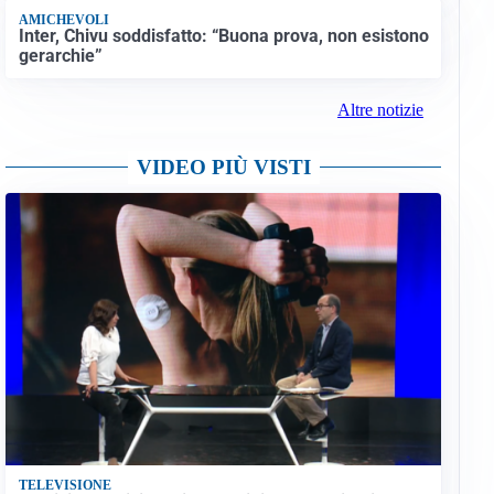
AMICHEVOLI
Inter, Chivu soddisfatto: “Buona prova, non esistono
gerarchie”
Altre notizie
VIDEO PIÙ VISTI
TELEVISIONE