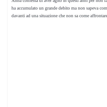
Anna confessa di aver agito in questi anni per non far
ha accumulato un grande debito ma non sapeva come 
davanti ad una situazione che non sa come affrontare 