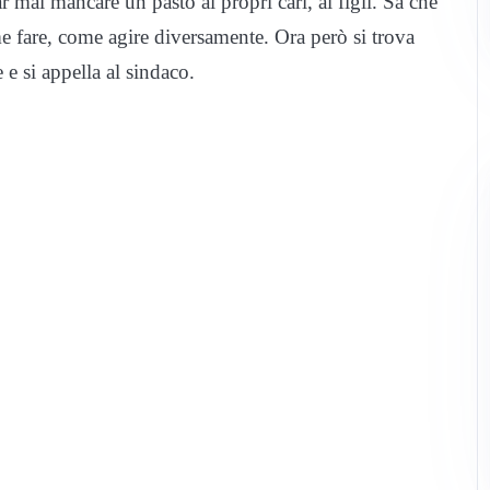
 mai mancare un pasto ai propri cari, ai figli. Sa che
fare, come agire diversamente. Ora però si trova
e si appella al sindaco.