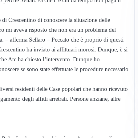
 perché Sellaro sa che c’è chi da tempo non paga il
 di Crescentino di conoscere la situazione delle
ero mi aveva risposto che non era un problema del
. – afferma Sellaro – Peccato che è proprio di questi
Crescentino ha inviato ai affittuari morosi. Dunque, è si
che Atc ha chiesto l’intervento. Dunque ho
noscere se sono state effettuate le procedure necessario
a diversi residenti delle Case popolari che hanno ricevuto
amento degli affitti arretrati. Persone anziane, altre