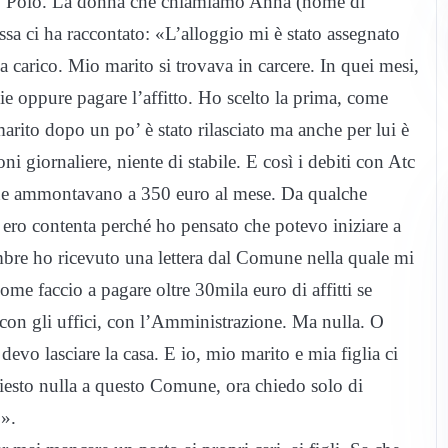
arco Polo. La donna che chiamiamo Anna (nome di
ssa ci ha raccontato: «L’alloggio mi è stato assegnato
a carico. Mio marito si trovava in carcere. In quei mesi,
ie oppure pagare l’affitto. Ho scelto la prima, come
arito dopo un po’ è stato rilasciato ma anche per lui è
ni giornaliere, niente di stabile. E così i debiti con Atc
 che ammontavano a 350 euro al mese. Da qualche
 ero contenta perché ho pensato che potevo iniziare a
embre ho ricevuto una lettera dal Comune nella quale mi
me faccio a pagare oltre 30mila euro di affitti se
 con gli uffici, con l’Amministrazione. Ma nulla. O
evo lasciare la casa. E io, mio marito e mia figlia ci
iesto nulla a questo Comune, ora chiedo solo di
o».