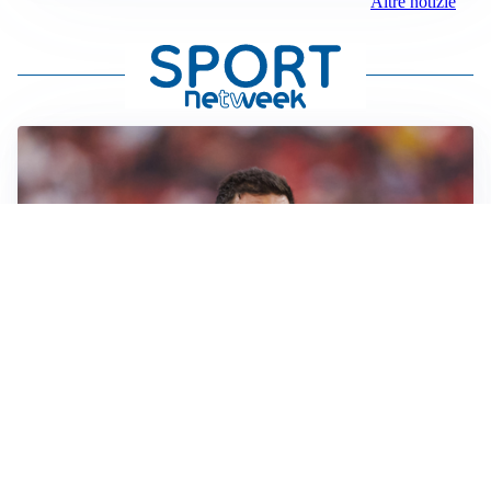
Altre notizie
AFFARE IN CHIUSURA
Barcellona, colpo Rodri: battuto il Real Madrid