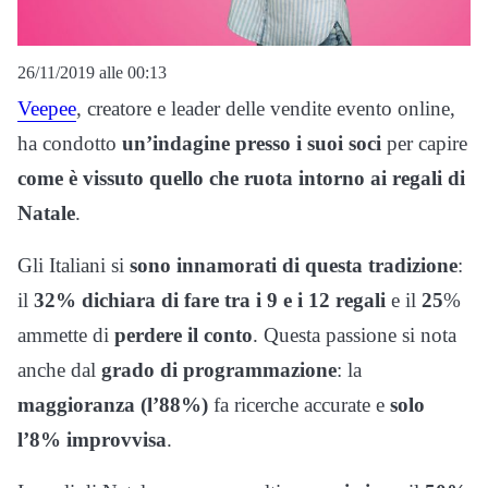
26/11/2019 alle 00:13
Veepee
, creatore e leader delle vendite evento online,
ha condotto
un’indagine presso i suoi soci
per capire
come è vissuto quello che ruota intorno ai regali di
Natale
.
Gli Italiani si
sono innamorati di questa tradizione
:
il
32% dichiara di fare tra i 9 e i 12 regali
e il
25
%
ammette di
perdere il conto
. Questa passione si nota
anche dal
grado di programmazione
: la
maggioranza (l’88%)
fa ricerche accurate e
solo
l’8% improvvisa
.