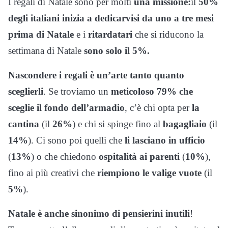
I regali di Natale sono per molti
una missione:
il
50%
degli italiani inizia a dedicarvisi da uno a tre mesi
prima di Natale
e i
ritardatari
che si riducono la
settimana di Natale
sono solo il 5%.
Nascondere i regali è un’arte tanto quanto
sceglierli
. Se troviamo un
meticoloso 79% che
sceglie il fondo dell’armadio
, c’è chi opta per
la
cantina
(il
26%
) e chi si spinge fino al
bagagliaio
(il
14%
). Ci sono poi quelli che
li lasciano in ufficio
(
13%
) o che chiedono
ospitalità ai parenti
(
10%
),
fino ai più creativi che
riempiono le valige vuote
(il
5%
).
Natale è anche sinonimo di pensierini inutili
!