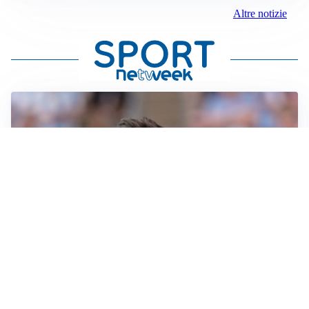
Altre notizie
IL NOME NUOVO
Napoli, Musso resta un’opzione per la porta