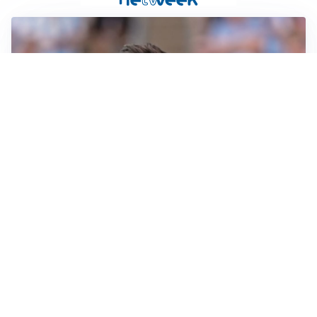
IL NOME NUOVO
Napoli, Musso resta un’opzione per la porta
TITOLARE IN CAMPIONATO
Inter, tocca a Pio Esposito: Chivu gli affida l’attacco
LE PAROLE
Spalletti prepara la Juve: “Con l’Inter servirà essere