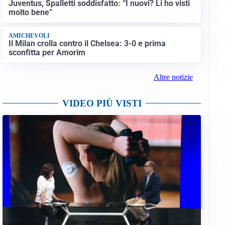
Juventus, Spalletti soddisfatto: “I nuovi? Li ho visti
molto bene”
AMICHEVOLI
Il Milan crolla contro il Chelsea: 3-0 e prima
sconfitta per Amorim
Altre notizie
VIDEO PIÙ VISTI