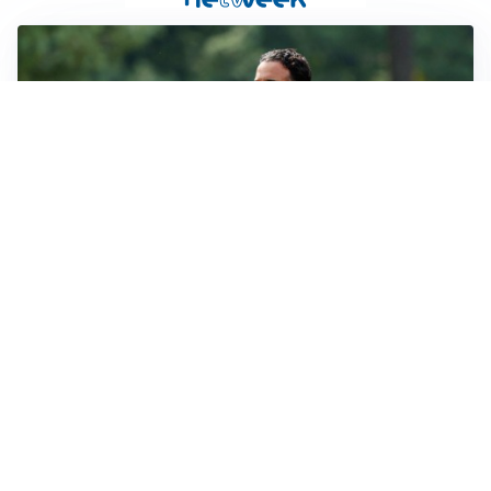
LE PAROLE
Milan, Amorim: “Sapevamo delle difficoltà, faremo
delle scelte”
LE PAROLE
Juventus, Spalletti soddisfatto: “I nuovi? Li ho visti
molto bene”