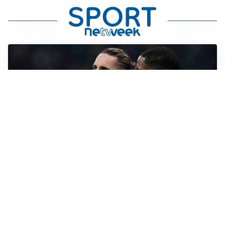
MILAN
Maignan e Rabiot, il rientro slitta e i tifosi si dividono
L’ANNUNCIO
Sinner sceglie la salute: niente Cincinnati, tutto sugli