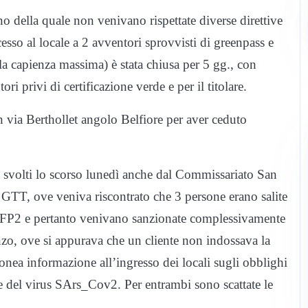
no della quale non venivano rispettate diverse direttive
cesso al locale a 2 avventori sprovvisti di greenpass e
la capienza massima) è stata chiusa per 5 gg., con
i privi di certificazione verde e per il titolare.
 in via Berthollet angolo Belfiore per aver ceduto
id svolti lo scorso lunedì anche dal Commissariato San
 GTT, ove veniva riscontrato che 3 persone erano salite
FFP2 e pertanto venivano sanzionate complessivamente
zo, ove si appurava che un cliente non indossava la
onea informazione all’ingresso dei locali sugli obblighi
ne del virus SArs_Cov2. Per entrambi sono scattate le