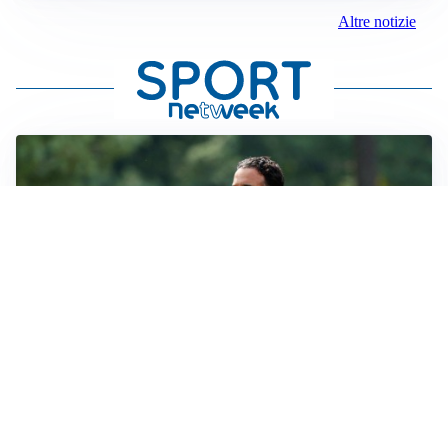
Altre notizie
LE PAROLE
Milan, Amorim: “Sapevamo delle difficoltà, faremo
delle scelte”