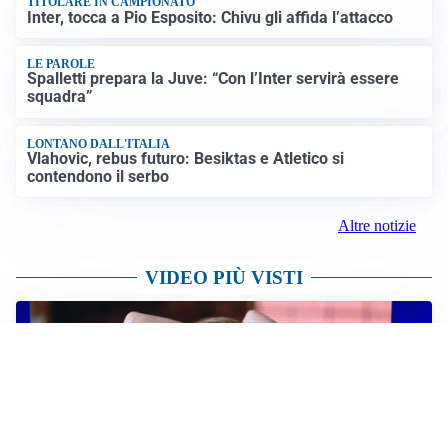
Crisi Ceuta, la Spagna attacca l’Italia: “Revochi i
controlli alle frontiere o prenderemo contromisure”
LUTTO
Francesco Guccini è morto a 86 anni: addio a un
cantautore simbolo della musica italiana
Altre notizie
IL NOME NUOVO
Napoli, Musso resta un’opzione per la porta
TITOLARE IN CAMPIONATO
Inter, tocca a Pio Esposito: Chivu gli affida l’attacco
LE PAROLE
Spalletti prepara la Juve: “Con l’Inter servirà essere
squadra”
LONTANO DALL'ITALIA