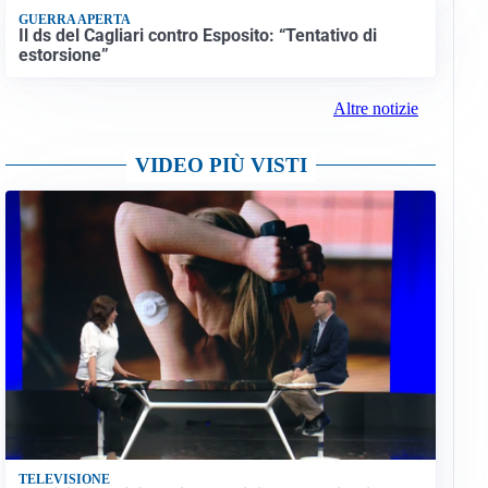
GUERRA APERTA
Il ds del Cagliari contro Esposito: “Tentativo di
estorsione”
Altre notizie
VIDEO PIÙ VISTI
TELEVISIONE