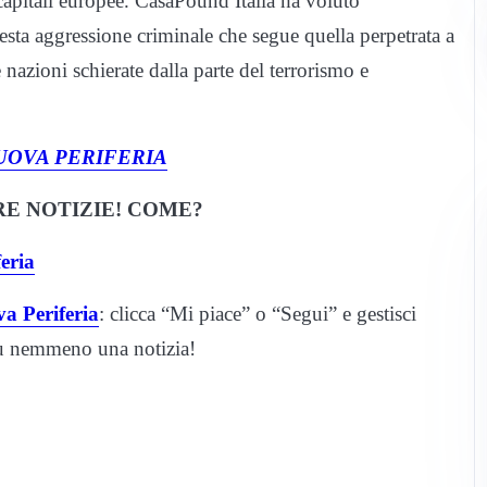
 capitali europee. CasaPound Italia ha voluto
esta aggressione criminale che segue quella perpetrata a
nazioni schierate dalla parte del terrorismo e
UOVA PERIFERIA
E NOTIZIE! COME?
eria
a Periferia
: clicca “Mi piace” o “Segui” e gestisci
iù nemmeno una notizia!