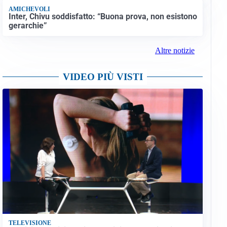
AMICHEVOLI
Inter, Chivu soddisfatto: “Buona prova, non esistono
gerarchie”
Altre notizie
VIDEO PIÙ VISTI
TELEVISIONE