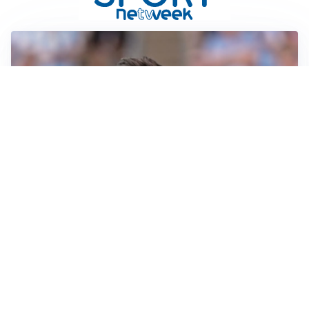
IL NOME NUOVO
Napoli, Musso resta un’opzione per la porta
TITOLARE IN CAMPIONATO
Inter, tocca a Pio Esposito: Chivu gli affida l’attacco
LE PAROLE