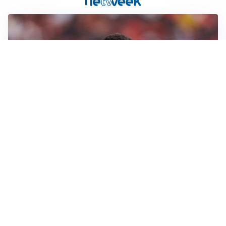
AFFARE IN CHIUSURA
Barcellona, colpo Rodri: battuto il Real Madrid
MOTIVATO
Douglas Luiz dice no all’Everton e punta sulla
Juventus
RIENTRO A RILENTO