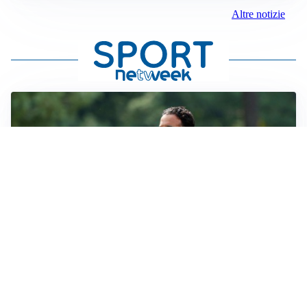
Altre notizie
LE PAROLE
Milan, Amorim: “Sapevamo delle difficoltà, faremo
delle scelte”