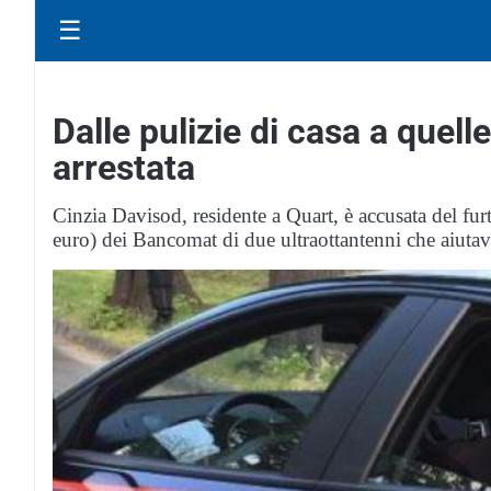
☰
Dalle pulizie di casa a quel
arrestata
Cinzia Davisod, residente a Quart, è accusata del furt
euro) dei Bancomat di due ultraottantenni che aiuta