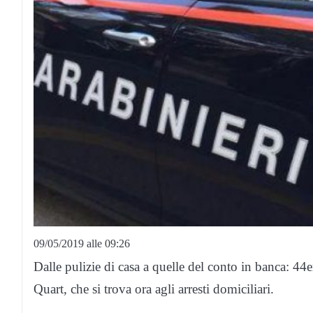
09/05/2019 alle 09:26
Dalle pulizie di casa a quelle del conto in banca: 44e
Quart, che si trova ora agli arresti domiciliari.