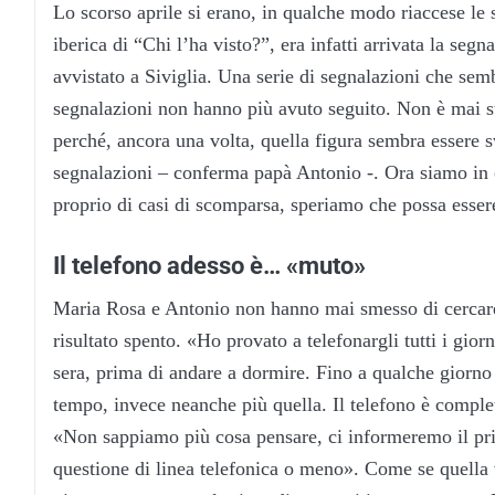
Lo scorso aprile si erano, in qualche modo riaccese le 
iberica di “Chi l’ha visto?”, era infatti arrivata la se
avvistato a Siviglia. Una serie di segnalazioni che sem
segnalazioni non hanno più avuto seguito. Non è mai st
perché, ancora una volta, quella figura sembra essere s
segnalazioni – conferma papà Antonio -. Ora siamo in 
proprio di casi di scomparsa, speriamo che possa essere
Il telefono adesso è… «muto»
Maria Rosa e Antonio non hanno mai smesso di cercare 
risultato spento. «Ho provato a telefonargli tutti i gior
sera, prima di andare a dormire. Fino a qualche giorno
tempo, invece neanche più quella. Il telefono è compl
«Non sappiamo più cosa pensare, ci informeremo il prim
questione di linea telefonica o meno». Come se quella v