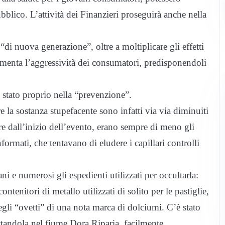
bblico. L’attività dei Finanzieri proseguirà anche nella
“di nuova generazione”, oltre a moltiplicare gli effetti
 aumenta l’aggressività dei consumatori, predisponendoli
 è stato proprio nella “prevenzione”.
re la sostanza stupefacente sono infatti via via diminuiti
re dall’inizio dell’evento, erano sempre di meno gli
ormati, che tentavano di eludere i capillari controlli
cani e numerosi gli espedienti utilizzati per occultarla:
contenitori di metallo utilizzati di solito per le pastiglie,
degli “ovetti” di una nota marca di dolciumi. C’è stato
gettandola nel fiume Dora Riparia, facilmente