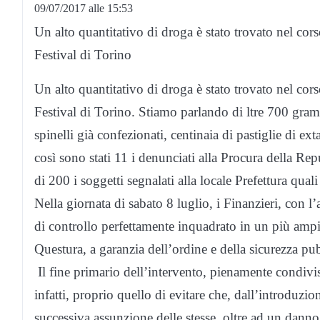
09/07/2017 alle 15:53
Un alto quantitativo di droga è stato trovato nel cor
Festival di Torino
Un alto quantitativo di droga è stato trovato nel cor
Festival di Torino. Stiamo parlando di ltre 700 gram
spinelli già confezionati, centinaia di pastiglie di e
così sono stati 11 i denunciati alla Procura della Rep
di 200 i soggetti segnalati alla locale Prefettura qual
Nella giornata di sabato 8 luglio, i Finanzieri, con l’
di controllo perfettamente inquadrato in un più ampi
Questura, a garanzia dell’ordine e della sicurezza pu
Il fine primario dell’intervento, pienamente condivis
infatti, proprio quello di evitare che, dall’introduzio
successiva assunzione delle stesse, oltre ad un danno