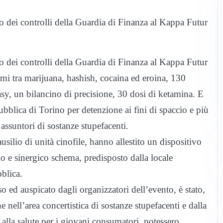
so dei controlli della Guardia di Finanza al Kappa Futur
so dei controlli della Guardia di Finanza al Kappa Futur
mi tra marijuana, hashish, cocaina ed eroina, 130
xtasy, un bilancino di precisione, 30 dosi di ketamina. E
ubblica di Torino per detenzione ai fini di spaccio e più
i assuntori di sostanze stupefacenti.
ausilio di unità cinofile, hanno allestito un dispositivo
o e sinergico schema, predisposto dalla locale
bblica.
o ed auspicato dagli organizzatori dell’evento, è stato,
ne nell’area concertistica di sostanze stupefacenti e dalla
 alla salute per i giovani consumatori, potessero